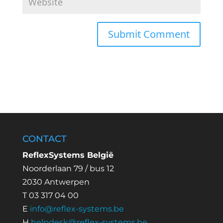
CONTACT
ReflexSystems België
Noorderlaan 79 / bus 12
2030 Antwerpen
T 03 317 04 00
E
info@reflex-systems.be
H
helpdesk@reflex-systems.be