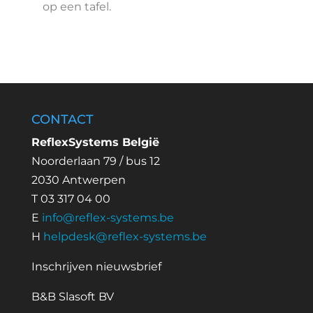
op een tafel.
CONTACT
ReflexSystems België
Noorderlaan 79 / bus 12
2030 Antwerpen
T 03 317 04 00
E
info@reflex-systems.be
H
helpdesk@reflex-systems.be
Inschrijven nieuwsbrief
B&B Slasoft BV