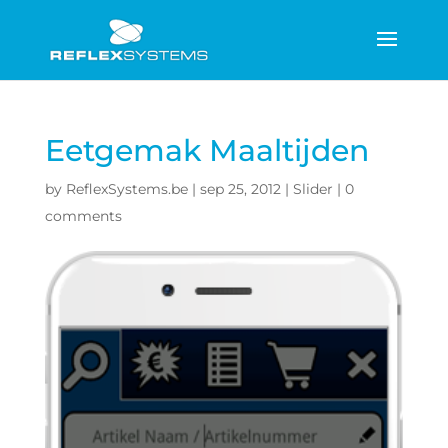
Eetgemak Maaltijden
by
ReflexSystems.be
|
sep 25, 2012
|
Slider
|
0
comments