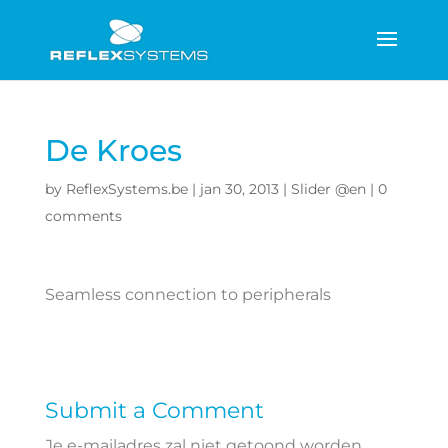
De Kroes
by
ReflexSystems.be
|
jan 30, 2013
|
Slider @en
|
0
comments
Seamless connection to peripherals
Submit a Comment
Je e-mailadres zal niet getoond worden.