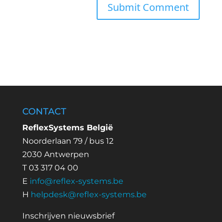
CONTACT
ReflexSystems België
Noorderlaan 79 / bus 12
2030 Antwerpen
T 03 317 04 00
E
info@reflex-systems.be
H
helpdesk@reflex-systems.be
Inschrijven nieuwsbrief