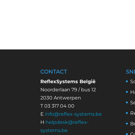
CONTACT
SN
ReflexSystems België
S
Noorderlaan 79 / bus 12
H
2030 Antwerpen
S
T 03 317 04 00
R
E
info@reflex-systems.be
H
helpdesk@reflex-
B
systems.be
C