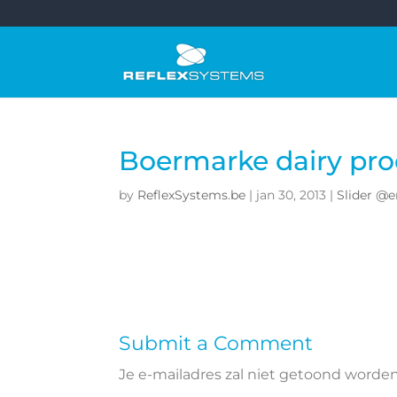
Boermarke dairy pro
by
ReflexSystems.be
|
jan 30, 2013
|
Slider @e
Submit a Comment
Je e-mailadres zal niet getoond worden