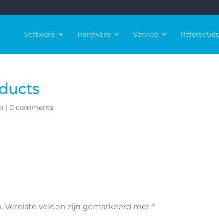
Software
Hardware
Service
Referenties
ducts
n
|
0 comments
.
Vereiste velden zijn gemarkeerd met
*