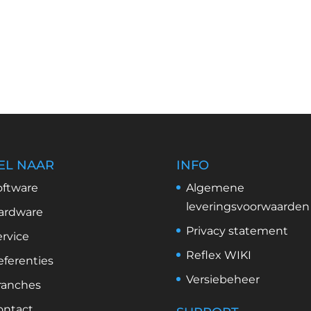
EL NAAR
INFO
oftware
Algemene
leveringsvoorwaarden
ardware
Privacy statement
ervice
Reflex WIKI
eferenties
Versiebeheer
ranches
ontact