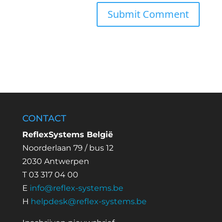
CONTACT
ReflexSystems België
Noorderlaan 79 / bus 12
2030 Antwerpen
T 03 317 04 00
E
info@reflex-systems.be
H
helpdesk@reflex-systems.be