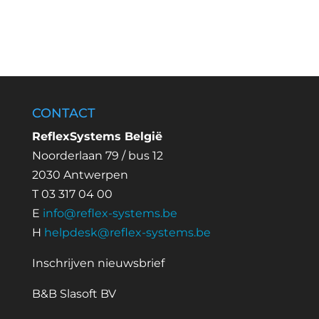
CONTACT
ReflexSystems België
Noorderlaan 79 / bus 12
2030 Antwerpen
T 03 317 04 00
E
info@reflex-systems.be
H
helpdesk@reflex-systems.be
Inschrijven nieuwsbrief
B&B Slasoft BV